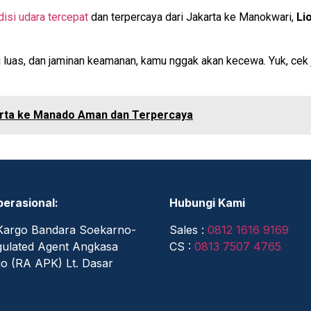
isi udara tercepat
dan terpercaya dari Jakarta ke Manokwari,
Li
g luas, dan jaminan keamanan, kamu nggak akan kecewa. Yuk, cek
arta ke Manado Aman dan Terpercaya
perasional:
Hubungi Kami
Kargo Bandara Soekarno-
Sales :
0812 1616 9169
ulated Agent Angkasa
CS :
0813 7507 4765
o (RA APK) Lt. Dasar